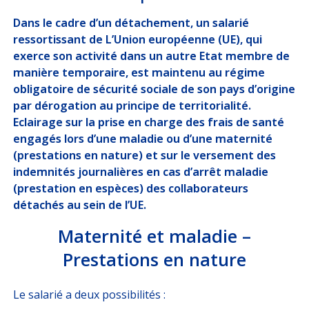
DÉCRYPTAGES
Dans le cadre d’un détachement, un salarié
ressortissant de L’Union européenne (UE), qui
NOUS
REJOINDRE
exerce son activité dans un autre Etat membre de
manière temporaire, est maintenu au régime
obligatoire de sécurité sociale de son pays d’origine
par dérogation au principe de territorialité.
ESPACE CLIENT
Eclairage sur la prise en charge des frais de santé
Choisissez votre profil
engagés lors d’une maladie ou d’une maternité
(prestations en nature) et sur le versement des
ASSURÉ
indemnités journalières en cas d’arrêt maladie
(prestation en espèces) des collaborateurs
ORGANISATION INTERNATIONALE
détachés au sein de l’UE.
CORRESPONDANT D’ENTREPRISE / RH
Maternité et maladie –
Prestations en nature
ESPACE RH GARANTIE OBSÈQUES
Le salarié a deux possibilités :