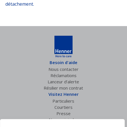
détachement.
Besoin d'aide
Nous contacter
Réclamations
Lanceur d’alerte
Résilier mon contrat
Visitez Henner
Particuliers
Courtiers
Presse
Nous rejoindre
Espace privé