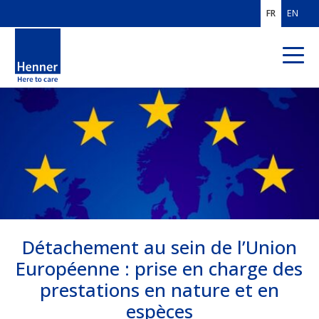
FR
EN
QUI SOMMES-
NOUS ?
EXPERTISES
MÉTIERS
CLIENTS
FRANCE
Détachement au sein de l’Union
CLIENTS MOBILITÉ
INTERNATIONALE
Européenne : prise en charge des
prestations en nature et en
SOLUTIONS PROS
DE L'ASSURANCE
espèces