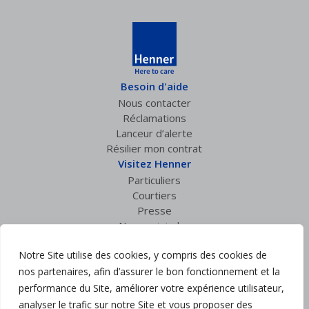
Besoin d'aide
Nous contacter
Réclamations
Lanceur d’alerte
Résilier mon contrat
Visitez Henner
Particuliers
Courtiers
Presse
Nous rejoindre
Espace privé
Notre Site utilise des cookies, y compris des cookies de
Accès courtiers
nos partenaires, afin d’assurer le bon fonctionnement et la
Suivez nous :
performance du Site, améliorer votre expérience utilisateur,
analyser le trafic sur notre Site et vous proposer des