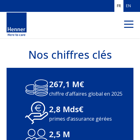
FR
EN
Nos chiffres clés
QUI SOMMES-
NOUS ?
Expertises et métiers
267,1 M€
Chiffres clés et implantations
chiffre d’affaires global en 2025
Gouvernance et histoire
2,8 Mds€
Politique et engagements RSE
primes d’assurance gérées
Valeurs et soutiens
2,5 M