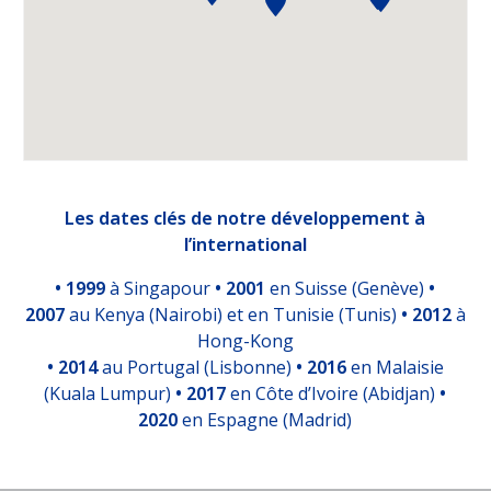
Genève
Tunis
Lisbon
Madrid
Méditerranée
Les dates clés de notre développement à
l’international
Toulouse
•
1999
à Singapour
• 2001
en Suisse (Genève)
•
Lyon
2007
au Kenya (Nairobi) et en Tunisie (Tunis)
• 2012
à
Hong-Kong
Reims
• 2014
au Portugal (Lisbonne)
• 2016
en Malaisie
(Kuala Lumpur)
• 2017
en Côte d’Ivoire (Abidjan)
•
Nantes
2020
en Espagne (Madrid)