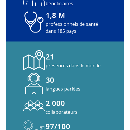
bénéficiaires
Labels et certifications
1,8 M
Filiales et entités partenaires
professionnels de santé
dans 185 pays
Nous rejoindre
EXPERTISES
21
MÉTIERS
présences dans le monde
30
CLIENTS
FRANCE
langues parlées
CLIENTS MOBILITÉ
INTERNATIONALE
2 000
SOLUTIONS PROS
DE L'ASSURANCE
collaborateurs
DÉCRYPTAGES
97/100