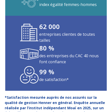
index égalité femmes-hommes
NOUS
REJOINDRE
62 000
ESPACE CLIENT
Choisissez votre profil
entreprises clientes de toutes
tailles
ASSURÉ
80 %
des entreprises du CAC 40 nous
ORGANISATION INTERNATIONALE
font confiance
99 %
CORRESPONDANT D’ENTREPRISE / RH
de satisfaction*
ESPACE RH GARANTIE OBSÈQUES
*Satisfaction mesurée auprès de nos assurés sur la
qualité de gestion Henner en général. Enquête annuelle
réalisée par l’institut indépendant Moaï en 2025, sur un