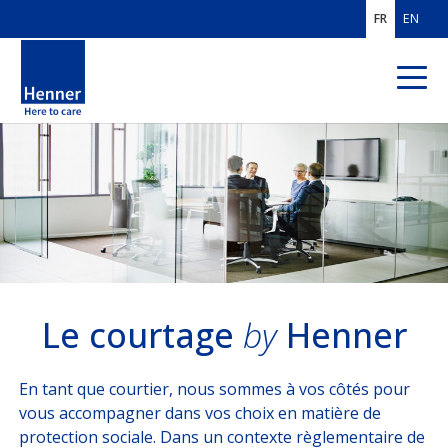
FR
EN
QUI SOMMES-
NOUS ?
EXPERTISES
MÉTIERS
Conseil
Le courtage
by
Henner
Courtage
En tant que courtier, nous sommes à vos côtés pour
vous accompagner dans vos choix en matière de
Gestion
protection sociale. Dans un contexte règlementaire de