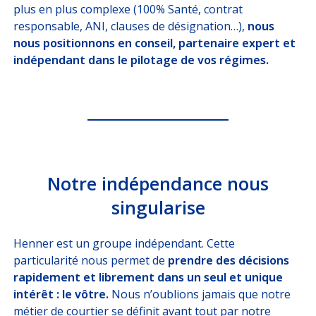
plus en plus complexe (100% Santé, contrat
CLIENTS
FRANCE
responsable, ANI, clauses de désignation…),
nous
nous positionnons en conseil, partenaire expert et
CLIENTS MOBILITÉ
INTERNATIONALE
indépendant dans le pilotage de vos régimes.
SOLUTIONS PROS
DE L'ASSURANCE
DÉCRYPTAGES
NOUS
REJOINDRE
Notre indépendance nous
singularise
ESPACE CLIENT
Choisissez votre profil
Henner est un groupe indépendant. Cette
particularité nous permet de
prendre des décisions
ASSURÉ
rapidement et librement dans un seul et unique
intérêt : le vôtre.
Nous n’oublions jamais que notre
ORGANISATION INTERNATIONALE
métier de courtier se définit avant tout par notre