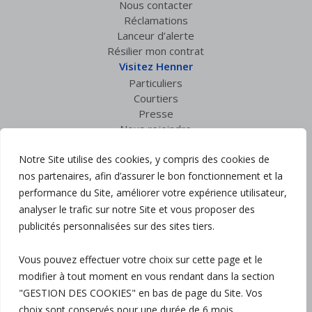
Nous contacter
Réclamations
Lanceur d’alerte
Résilier mon contrat
Visitez Henner
Particuliers
Courtiers
Presse
Nous rejoindre
Espace privé
Notre Site utilise des cookies, y compris des cookies de
Accès courtiers
nos partenaires, afin d’assurer le bon fonctionnement et la
Suivez nous :
performance du Site, améliorer votre expérience utilisateur,
analyser le trafic sur notre Site et vous proposer des
Mentions légales
publicités personnalisées sur des sites tiers.
Politique de confidentialité
Charte RGPD
Vous pouvez effectuer votre choix sur cette page et le
Politique Qualité
modifier à tout moment en vous rendant dans la section
Gestion des cookies
Plan du site
"GESTION DES COOKIES" en bas de page du Site. Vos
Accessibilité : partiellement conforme
choix sont conservés pour une durée de 6 mois.