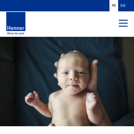
FR
EN
QUI SOMMES-
NOUS ?
Expertises et métiers
Chiffres clés et implantations
Gouvernance et histoire
Politique et engagements RSE
Valeurs et soutiens