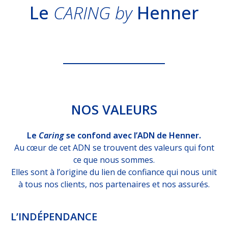
Le
CARING
by
Henner
Labels et certifications
Filiales et entités partenaires
Nous rejoindre
EXPERTISES
NOS VALEURS
MÉTIERS
Le
Caring
se confond avec l’ADN de Henner.
CLIENTS
FRANCE
Au cœur de cet ADN se trouvent des valeurs qui font
ce que nous sommes.
CLIENTS MOBILITÉ
INTERNATIONALE
Elles sont à l’origine du lien de confiance qui nous unit
à tous nos clients, nos partenaires et nos assurés.
SOLUTIONS PROS
DE L'ASSURANCE
DÉCRYPTAGES
L’INDÉPENDANCE