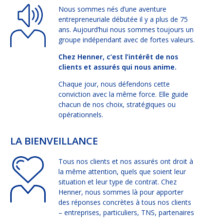
Nous sommes nés d’une aventure
NOUS
REJOINDRE
entrepreneuriale débutée il y a plus de 75
ans. Aujourd’hui nous sommes toujours un
groupe indépendant avec de fortes valeurs.
ESPACE CLIENT
Chez Henner, c’est l’intérêt de nos
Choisissez votre profil
clients et assurés qui nous anime.
Chaque jour, nous défendons cette
ASSURÉ
conviction avec la même force. Elle guide
chacun de nos choix, stratégiques ou
ORGANISATION INTERNATIONALE
opérationnels.
CORRESPONDANT D’ENTREPRISE / RH
LA BIENVEILLANCE
Tous nos clients et nos assurés ont droit à
ESPACE RH GARANTIE OBSÈQUES
la même attention, quels que soient leur
situation et leur type de contrat. Chez
Henner, nous sommes là pour apporter
des réponses concrètes à tous nos clients
– entreprises, particuliers, TNS, partenaires