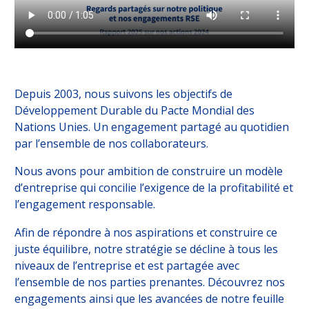
Labels et certifications
Filiales et entités partenaires
Nous rejoindre
Depuis 2003, nous suivons les objectifs de
Développement Durable du Pacte Mondial des
EXPERTISES
Nations Unies. Un engagement partagé au quotidien
par l’ensemble de nos collaborateurs.
MÉTIERS
Nous avons pour ambition de construire un modèle
CLIENTS
FRANCE
d’entreprise qui concilie l’exigence de la profitabilité et
l’engagement responsable.
CLIENTS MOBILITÉ
INTERNATIONALE
Afin de répondre à nos aspirations et construire ce
juste équilibre, notre stratégie se décline à tous les
SOLUTIONS PROS
DE L'ASSURANCE
niveaux de l’entreprise et est partagée avec
l’ensemble de nos parties prenantes. Découvrez nos
DÉCRYPTAGES
engagements ainsi que les avancées de notre feuille