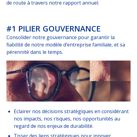
de route à travers notre rapport annuel.
NOUS
REJOINDRE
#1 PILIER GOUVERNANCE
ESPACE CLIENT
Consolider notre gouvernance pour garantir la
Choisissez votre profil
fiabilité de notre modèle d’entreprise familiale, et sa
pérennité dans le temps.
ASSURÉ
ORGANISATION INTERNATIONALE
CORRESPONDANT D’ENTREPRISE / RH
ESPACE RH GARANTIE OBSÈQUES
Eclairer nos décisions stratégiques en considérant
nos impacts, nos risques, nos opportunités au
regard de nos enjeux de durabilité.
Tisser des liens stratégiques pour innover,