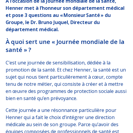
À l’occasion de la Journée mondiale de la santé,
DÉCRYPTAGES
Henner met à l’honneur son département médical
et pose 3 questions au « Monsieur Santé » du
NOUS
REJOINDRE
Groupe, le Dr. Bruno Juquel, Directeur du
département médical.
À quoi sert une « Journée mondiale de la
ESPACE CLIENT
santé » ?
Choisissez votre profil
C’est une journée de sensibilisation, dédiée à la
ASSURÉ
promotion de la santé. Et chez Henner, la santé est un
sujet qui nous tient particulièrement à cœur, compte
tenu de notre métier, qui consiste à créer et à mettre
ORGANISATION INTERNATIONALE
en œuvre des programmes de protection sociale aussi
bien en santé qu’en prévoyance.
CORRESPONDANT D’ENTREPRISE / RH
Cette journée a une résonnance particulière pour
ESPACE RH GARANTIE OBSÈQUES
Henner qui a fait le choix d’intégrer une direction
médicale au sein de son groupe. Parce qu’avoir des
équipes composées de professionnels de santé est