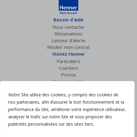
Besoin d'aide
Nous contacter
Réclamations
Lanceur d’alerte
Résilier mon contrat
Visitez Henner
Particuliers
Courtiers
Presse
Nous rejoindre
Espace privé
Notre Site utilise des cookies, y compris des cookies de
Accès courtiers
Suivez nous :
nos partenaires, afin d’assurer le bon fonctionnement et la
performance du Site, améliorer votre expérience utilisateur,
analyser le trafic sur notre Site et vous proposer des
Mentions légales
publicités personnalisées sur des sites tiers.
Politique de confidentialité
Charte RGPD