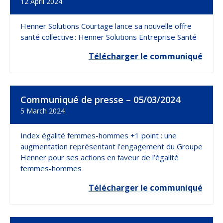
12 April 2024
DÉCRYPTAGES
Henner Solutions Courtage lance sa nouvelle offre
NOUS
REJOINDRE
santé collective : Henner Solutions Entreprise Santé
Télécharger le communiqué
ESPACE CLIENT
Choisissez votre profil
Communiqué de presse – 05/03/2024
5 March 2024
ASSURÉ
Index égalité femmes-hommes +1 point : une
ORGANISATION INTERNATIONALE
augmentation représentant l’engagement du Groupe
Henner pour ses actions en faveur de l’égalité
CORRESPONDANT D’ENTREPRISE / RH
femmes-hommes
Télécharger le communiqué
ESPACE RH GARANTIE OBSÈQUES