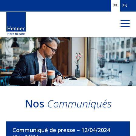
FR
EN
QUI SOMMES-
NOUS ?
EXPERTISES
MÉTIERS
CLIENTS
FRANCE
Nos
Communiqués
CLIENTS MOBILITÉ
INTERNATIONALE
SOLUTIONS PROS
DE L'ASSURANCE
Communiqué de presse – 12/04/2024