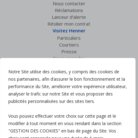
Nous contacter
Réclamations
Lanceur d’alerte
Résilier mon contrat
Visitez Henner
Particuliers
Courtiers
Presse
Nous rejoindre
Espace privé
Notre Site utilise des cookies, y compris des cookies de
Accès courtiers
Suivez nous :
nos partenaires, afin d’assurer le bon fonctionnement et la
performance du Site, améliorer votre expérience utilisateur,
analyser le trafic sur notre Site et vous proposer des
Mentions légales
publicités personnalisées sur des sites tiers.
Politique de confidentialité
Charte RGPD
Vous pouvez effectuer votre choix sur cette page et le
Politique Qualité
modifier à tout moment en vous rendant dans la section
Gestion des cookies
Plan du site
"GESTION DES COOKIES" en bas de page du Site. Vos
Accessibilité : partiellement conforme