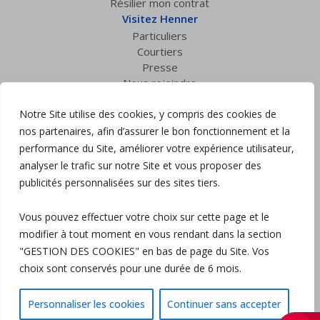
Résilier mon contrat
Visitez Henner
Particuliers
Courtiers
Presse
Nous rejoindre
Espace privé
Notre Site utilise des cookies, y compris des cookies de
Accès courtiers
Suivez nous :
nos partenaires, afin d’assurer le bon fonctionnement et la
performance du Site, améliorer votre expérience utilisateur,
analyser le trafic sur notre Site et vous proposer des
Mentions légales
publicités personnalisées sur des sites tiers.
Politique de confidentialité
Charte RGPD
Vous pouvez effectuer votre choix sur cette page et le
Politique Qualité
modifier à tout moment en vous rendant dans la section
Gestion des cookies
Plan du site
"GESTION DES COOKIES" en bas de page du Site. Vos
Accessibilité : partiellement conforme
choix sont conservés pour une durée de 6 mois.
Personnaliser les cookies
Continuer sans accepter