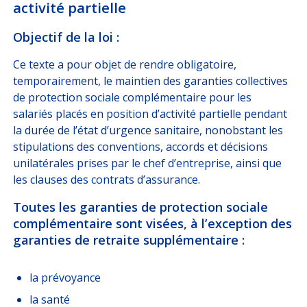
activité partielle
DÉCRYPTAGES
Objectif de la loi :
NOUS
REJOINDRE
Ce texte a pour objet de rendre obligatoire,
temporairement, le maintien des garanties collectives
de protection sociale complémentaire pour les
ESPACE CLIENT
salariés placés en position d’activité partielle pendant
Choisissez votre profil
la durée de l’état d’urgence sanitaire, nonobstant les
stipulations des conventions, accords et décisions
ASSURÉ
unilatérales prises par le chef d’entreprise, ainsi que
les clauses des contrats d’assurance.
ORGANISATION INTERNATIONALE
Toutes les garanties de protection sociale
complémentaire sont visées, à l’exception des
CORRESPONDANT D’ENTREPRISE / RH
garanties de retraite supplémentaire :
ESPACE RH GARANTIE OBSÈQUES
la prévoyance
la santé