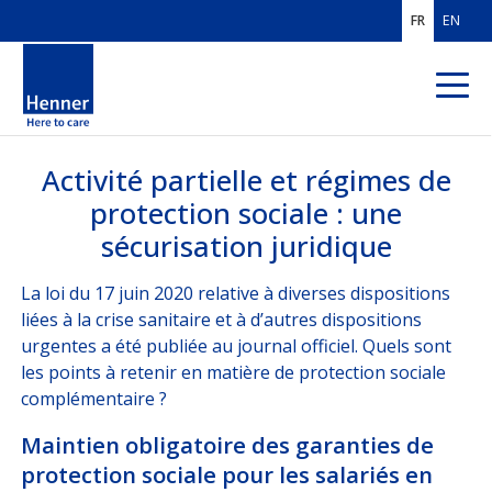
FR
EN
Activité partielle et régimes de
QUI SOMMES-
NOUS ?
protection sociale : une
sécurisation juridique
EXPERTISES
La loi du 17 juin 2020 relative à diverses dispositions
MÉTIERS
liées à la crise sanitaire et à d’autres dispositions
urgentes a été publiée au journal officiel. Quels sont
CLIENTS
FRANCE
les points à retenir en matière de protection sociale
complémentaire ?
CLIENTS MOBILITÉ
INTERNATIONALE
Maintien obligatoire des garanties de
SOLUTIONS PROS
DE L'ASSURANCE
protection sociale pour les salariés en