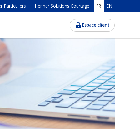
 Particuliers
Henner Solutions Courtage
FR
EN
Espace client