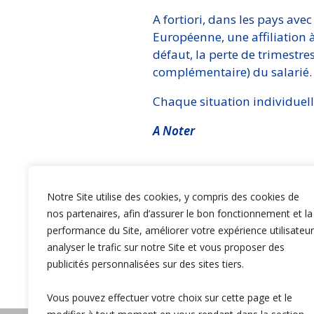
A fortiori, dans les pays ave
Européenne, une affiliation 
défaut, la perte de trimestr
complémentaire) du salarié.
Chaque situation individuelle
A Noter
Le conjoint de l’expatrié pe
Le salarié expatrié pourra
Notre Site utilise des cookies, y compris des cookies de
de retraite complémentair
nos partenaires, afin d’assurer le bon fonctionnement et la
performance du Site, améliorer votre expérience utilisateur
Percevoir une pension de r
analyser le trafic sur notre Site et vous proposer des
en cas de maladie durant t
publicités personnalisées sur des sites tiers.
Vous pouvez effectuer votre choix sur cette page et le