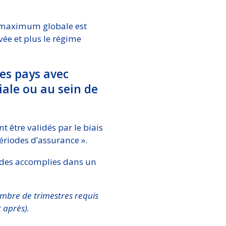
te maximum globale est
vée et plus le régime
les pays avec
iale ou au sein de
t être validés par le biais
ériodes d’assurance ».
iodes accomplies dans un
nombre de trimestres requis
 après).