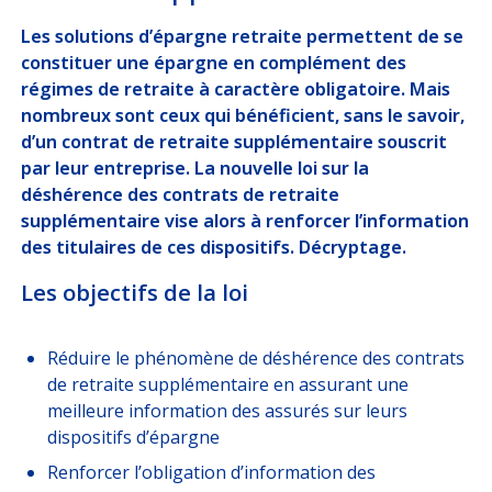
DÉCRYPTAGES
Les solutions d’épargne retraite permettent de se
constituer une épargne en complément des
NOUS
REJOINDRE
régimes de retraite à caractère obligatoire. Mais
nombreux sont ceux qui bénéficient, sans le savoir,
d’un contrat de retraite supplémentaire souscrit
par leur entreprise. La nouvelle loi sur la
ESPACE CLIENT
déshérence des contrats de retraite
Choisissez votre profil
supplémentaire vise alors à renforcer l’information
des titulaires de ces dispositifs. Décryptage.
ASSURÉ
Les objectifs de la loi
ORGANISATION INTERNATIONALE
Réduire le phénomène de déshérence des contrats
CORRESPONDANT D’ENTREPRISE / RH
de retraite supplémentaire en assurant une
meilleure information des assurés sur leurs
ESPACE RH GARANTIE OBSÈQUES
dispositifs d’épargne
Renforcer l’obligation d’information des