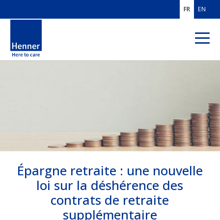
FR
EN
QUI SOMMES-
NOUS ?
EXPERTISES
MÉTIERS
CLIENTS
FRANCE
Épargne retraite : une nouvelle
CLIENTS MOBILITÉ
INTERNATIONALE
loi sur la déshérence des
contrats de retraite
SOLUTIONS PROS
DE L'ASSURANCE
supplémentaire