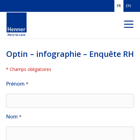
FR
EN
Optin – infographie – Enquête RH
QUI SOMMES-
NOUS ?
EXPERTISES
* Champs obligatoires
Prénom
*
MÉTIERS
CLIENTS
FRANCE
CLIENTS MOBILITÉ
INTERNATIONALE
Nom
*
SOLUTIONS PROS
DE L'ASSURANCE