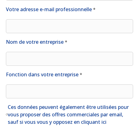
DÉCRYPTAGES
Votre adresse e-mail professionnelle
*
NOUS
REJOINDRE
Nom de votre entreprise
*
ESPACE CLIENT
Choisissez votre profil
ASSURÉ
Fonction dans votre entreprise
*
ORGANISATION INTERNATIONALE
CORRESPONDANT D’ENTREPRISE / RH
RGPD
Ces données peuvent également être utilisées pour
vous proposer des offres commerciales par email,
ESPACE RH GARANTIE OBSÈQUES
sauf si vous vous y opposez en cliquant ici