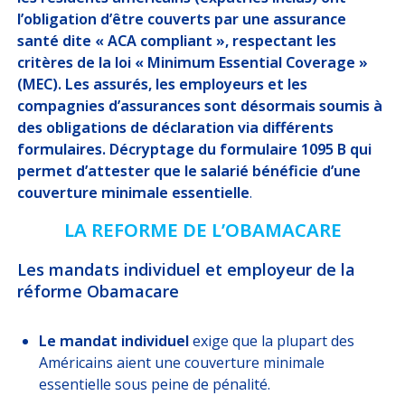
DÉCRYPTAGES
l’obligation d’être couverts par une assurance
santé dite « ACA compliant », respectant les
critères de la loi « Minimum Essential Coverage »
NOUS
REJOINDRE
(MEC). Les assurés, les employeurs et les
compagnies d’assurances sont désormais soumis à
des obligations de déclaration via différents
ESPACE CLIENT
formulaires. Décryptage du formulaire 1095 B qui
Choisissez votre profil
permet d’attester que le salarié bénéficie d’une
couverture minimale essentielle
.
ASSURÉ
LA REFORME DE L’OBAMACARE
ORGANISATION INTERNATIONALE
Les mandats individuel et employeur de la
réforme Obamacare
CORRESPONDANT D’ENTREPRISE / RH
Le mandat individuel
exige que la plupart des
ESPACE RH GARANTIE OBSÈQUES
Américains aient une couverture minimale
essentielle sous peine de pénalité.