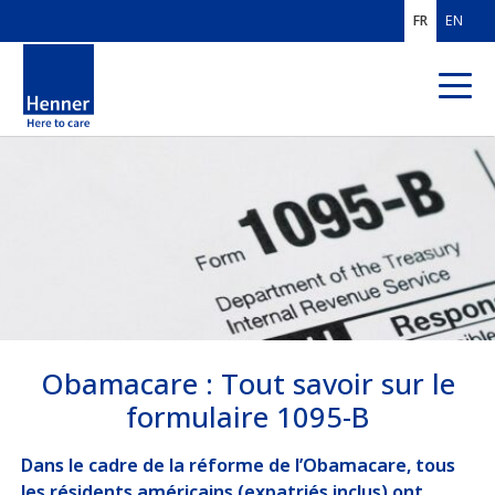
FR
EN
QUI SOMMES-
NOUS ?
EXPERTISES
MÉTIERS
CLIENTS
FRANCE
Obamacare : Tout savoir sur le
CLIENTS MOBILITÉ
INTERNATIONALE
formulaire 1095-B
SOLUTIONS PROS
DE L'ASSURANCE
Dans le cadre de la réforme de l’Obamacare, tous
les résidents américains (expatriés inclus) ont