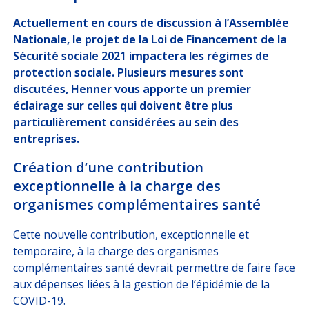
DÉCRYPTAGES
Actuellement en cours de discussion à l’Assemblée
Nationale, le projet de la Loi de Financement de la
NOUS
REJOINDRE
Sécurité sociale 2021 impactera les régimes de
protection sociale. Plusieurs mesures sont
discutées, Henner vous apporte un premier
éclairage sur celles qui doivent être plus
ESPACE CLIENT
particulièrement considérées au sein des
Choisissez votre profil
entreprises.
ASSURÉ
Création d’une contribution
exceptionnelle à la charge des
ORGANISATION INTERNATIONALE
organismes complémentaires santé
CORRESPONDANT D’ENTREPRISE / RH
Cette nouvelle contribution, exceptionnelle et
temporaire, à la charge des organismes
ESPACE RH GARANTIE OBSÈQUES
complémentaires santé devrait permettre de faire face
aux dépenses liées à la gestion de l’épidémie de la
COVID-19.