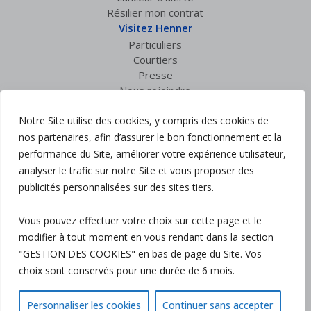
Résilier mon contrat
Visitez Henner
Particuliers
Courtiers
Presse
Nous rejoindre
Espace privé
Notre Site utilise des cookies, y compris des cookies de
Accès courtiers
nos partenaires, afin d’assurer le bon fonctionnement et la
Suivez nous :
performance du Site, améliorer votre expérience utilisateur,
analyser le trafic sur notre Site et vous proposer des
Mentions légales
publicités personnalisées sur des sites tiers.
Politique de confidentialité
Charte RGPD
Vous pouvez effectuer votre choix sur cette page et le
Politique Qualité
modifier à tout moment en vous rendant dans la section
Gestion des cookies
Plan du site
"GESTION DES COOKIES" en bas de page du Site. Vos
Accessibilité : partiellement conforme
choix sont conservés pour une durée de 6 mois.
Personnaliser les cookies
Continuer sans accepter