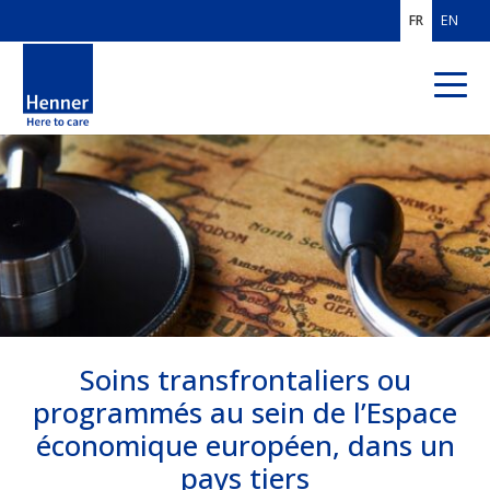
FR
EN
QUI SOMMES-
NOUS ?
EXPERTISES
MÉTIERS
CLIENTS
FRANCE
Soins transfrontaliers ou
CLIENTS MOBILITÉ
INTERNATIONALE
programmés au sein de l’Espace
économique européen, dans un
SOLUTIONS PROS
DE L'ASSURANCE
pays tiers